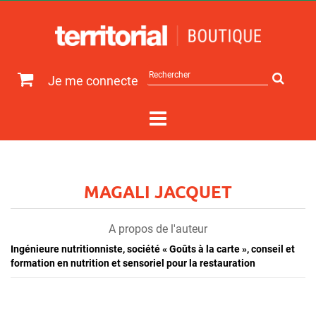
Rechercher
Je me connecte
sur
le
site
MAGALI JACQUET
A propos de l'auteur
Ingénieure nutritionniste, société « Goûts à la carte », conseil et
formation en nutrition et sensoriel pour la restauration