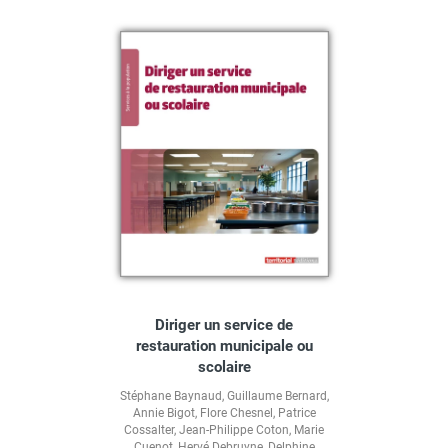
Diriger un service de
restauration municipale ou
scolaire
Stéphane Baynaud
,
Guillaume Bernard
,
Annie Bigot
,
Flore Chesnel
,
Patrice
Cossalter
,
Jean-Philippe Coton
,
Marie
Cuenot
,
Hervé Debruyne
,
Delphine