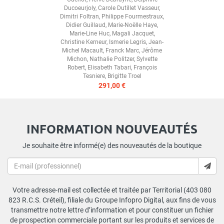
Ducoeurjoly
,
Carole Dutillet Vasseur
,
Dimitri Foltran
,
Philippe Fourmestraux
,
Didier Guillaud
,
Marie-Noëlle Haye
,
Marie-Line Huc
,
Magali Jacquet
,
Christine Kerneur
,
Ismerie Legris
,
Jean-
Michel Macault
,
Franck Marc
,
Jérôme
Michon
,
Nathalie Politzer
,
Sylvette
Robert
,
Elisabeth Tabari
,
François
Tesniere
,
Brigitte Troel
291,00 €
INFORMATION NOUVEAUTÉS
Je souhaite être informé(e) des nouveautés de la boutique
Votre adresse-mail est collectée et traitée par Territorial (403 080
823 R.C.S. Créteil), filiale du Groupe Infopro Digital, aux fins de vous
transmettre notre lettre d’information et pour constituer un fichier
de prospection commerciale portant sur les produits et services de