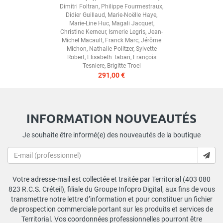
Dimitri Foltran
,
Philippe Fourmestraux
,
Didier Guillaud
,
Marie-Noëlle Haye
,
Marie-Line Huc
,
Magali Jacquet
,
Christine Kerneur
,
Ismerie Legris
,
Jean-
Michel Macault
,
Franck Marc
,
Jérôme
Michon
,
Nathalie Politzer
,
Sylvette
Robert
,
Elisabeth Tabari
,
François
Tesniere
,
Brigitte Troel
291,00 €
INFORMATION NOUVEAUTÉS
Je souhaite être informé(e) des nouveautés de la boutique
Votre adresse-mail est collectée et traitée par Territorial (403 080
823 R.C.S. Créteil), filiale du Groupe Infopro Digital, aux fins de vous
transmettre notre lettre d’information et pour constituer un fichier
de prospection commerciale portant sur les produits et services de
Territorial. Vos coordonnées professionnelles pourront être