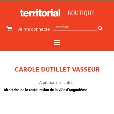
Rechercher
Je me connecte
sur
le
site
CAROLE DUTILLET VASSEUR
A propos de l'auteur
Directrice de la restauration de la ville d’Angoulême