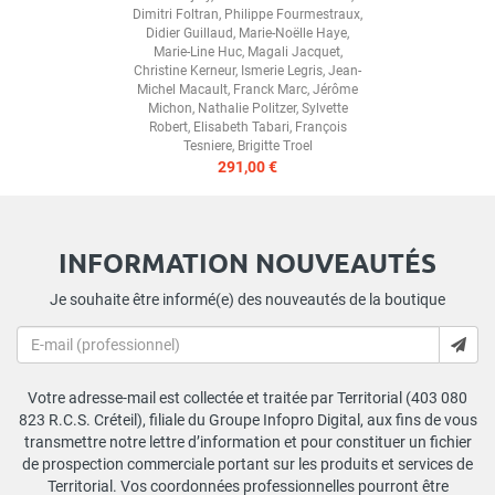
Dimitri Foltran
,
Philippe Fourmestraux
,
Didier Guillaud
,
Marie-Noëlle Haye
,
Marie-Line Huc
,
Magali Jacquet
,
Christine Kerneur
,
Ismerie Legris
,
Jean-
Michel Macault
,
Franck Marc
,
Jérôme
Michon
,
Nathalie Politzer
,
Sylvette
Robert
,
Elisabeth Tabari
,
François
Tesniere
,
Brigitte Troel
291,00 €
INFORMATION NOUVEAUTÉS
Je souhaite être informé(e) des nouveautés de la boutique
Votre adresse-mail est collectée et traitée par Territorial (403 080
823 R.C.S. Créteil), filiale du Groupe Infopro Digital, aux fins de vous
transmettre notre lettre d’information et pour constituer un fichier
de prospection commerciale portant sur les produits et services de
Territorial. Vos coordonnées professionnelles pourront être