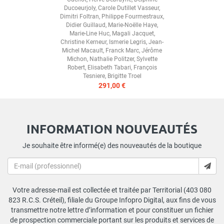
Ducoeurjoly
,
Carole Dutillet Vasseur
,
Dimitri Foltran
,
Philippe Fourmestraux
,
Didier Guillaud
,
Marie-Noëlle Haye
,
Marie-Line Huc
,
Magali Jacquet
,
Christine Kerneur
,
Ismerie Legris
,
Jean-
Michel Macault
,
Franck Marc
,
Jérôme
Michon
,
Nathalie Politzer
,
Sylvette
Robert
,
Elisabeth Tabari
,
François
Tesniere
,
Brigitte Troel
291,00 €
INFORMATION NOUVEAUTÉS
Je souhaite être informé(e) des nouveautés de la boutique
Votre adresse-mail est collectée et traitée par Territorial (403 080
823 R.C.S. Créteil), filiale du Groupe Infopro Digital, aux fins de vous
transmettre notre lettre d’information et pour constituer un fichier
de prospection commerciale portant sur les produits et services de