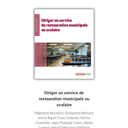
Diriger un service de
restauration municipale ou
scolaire
Stéphane Baynaud
,
Guillaume Bernard
,
Annie Bigot
,
Flore Chesnel
,
Patrice
Cossalter
,
Jean-Philippe Coton
,
Marie
Cuenot
,
Hervé Debruyne
,
Delphine