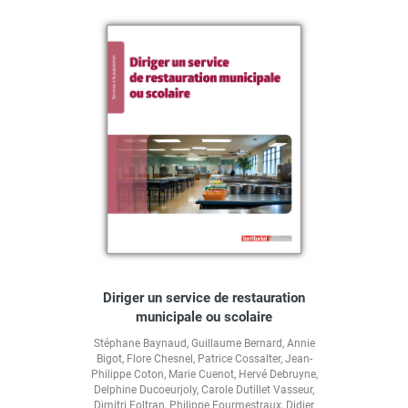
Diriger un service de restauration
municipale ou scolaire
Stéphane Baynaud
,
Guillaume Bernard
,
Annie
Bigot
,
Flore Chesnel
,
Patrice Cossalter
,
Jean-
Philippe Coton
,
Marie Cuenot
,
Hervé Debruyne
,
Delphine Ducoeurjoly
,
Carole Dutillet Vasseur
,
Dimitri Foltran
,
Philippe Fourmestraux
,
Didier