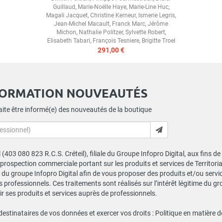
Guillaud
,
Marie-Noëlle Haye
,
Marie-Line Huc
,
Magali Jacquet
,
Christine Kerneur
,
Ismerie Legris
,
Jean-Michel Macault
,
Franck Marc
,
Jérôme
Michon
,
Nathalie Politzer
,
Sylvette Robert
,
Elisabeth Tabari
,
François Tesniere
,
Brigitte Troel
291,00 €
FORMATION NOUVEAUTÉS
ite être informé(e) des nouveautés de la boutique
al (403 080 823 R.C.S. Créteil), filiale du Groupe Infopro Digital, aux fins 
e prospection commerciale portant sur les produits et services de Territor
du groupe Infopro Digital afin de vous proposer des produits et/ou service
professionnels. Ces traitements sont réalisés sur l’intérêt légitime du gr
 ses produits et services auprès de professionnels.
 destinataires de vos données et exercer vos droits :
Politique en matière 