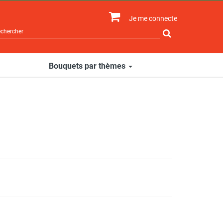
Je me connecte
Rechercher
sur
le
site
Bouquets par thèmes