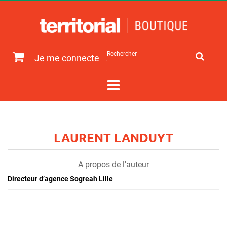
Rechercher
Je me connecte
sur
le
site
LAURENT LANDUYT
A propos de l'auteur
Directeur d’agence Sogreah Lille