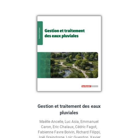
Gestion et traitement des eaux
pluviales
Maëlle Ancelle
,
Luc Asia
,
Emmanuel
Caron
,
Eric Chalaux
,
Cédric Fagot
,
Fabienne Favre Boivin
,
Richard Filippi
,
Joël Graindorge
,
Loïc Guesdon
,
Xavier