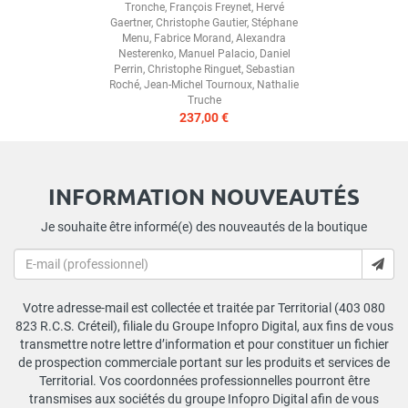
Tronche
,
François Freynet
,
Hervé
Gaertner
,
Christophe Gautier
,
Stéphane
Menu
,
Fabrice Morand
,
Alexandra
Nesterenko
,
Manuel Palacio
,
Daniel
Perrin
,
Christophe Ringuet
,
Sebastian
Roché
,
Jean-Michel Tournoux
,
Nathalie
Truche
237,00 €
INFORMATION NOUVEAUTÉS
Je souhaite être informé(e) des nouveautés de la boutique
Votre adresse-mail est collectée et traitée par Territorial (403 080
823 R.C.S. Créteil), filiale du Groupe Infopro Digital, aux fins de vous
transmettre notre lettre d’information et pour constituer un fichier
de prospection commerciale portant sur les produits et services de
Territorial. Vos coordonnées professionnelles pourront être
transmises aux sociétés du groupe Infopro Digital afin de vous