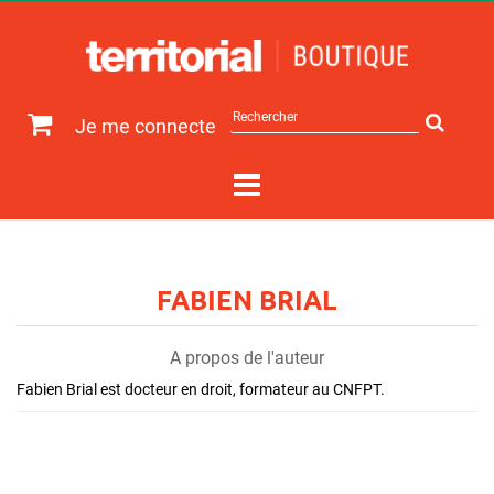
Rechercher
Je me connecte
sur
le
site
FABIEN BRIAL
A propos de l'auteur
Fabien Brial est docteur en droit, formateur au CNFPT.