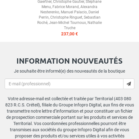
Gaertner
,
Christophe Gautier
,
Stéphane
Menu
,
Fabrice Morand
,
Alexandra
Nesterenko
,
Manuel Palacio
,
Daniel
Perrin
,
Christophe Ringuet
,
Sebastian
Roché
,
Jean-Michel Tournoux
,
Nathalie
Truche
237,00 €
INFORMATION NOUVEAUTÉS
Je souhaite être informé(e) des nouveautés de la boutique
Votre adresse-mail est collectée et traitée par Territorial (403 080
823 R.C.S. Créteil), filiale du Groupe Infopro Digital, aux fins de vous
transmettre notre lettre d’information et pour constituer un fichier
de prospection commerciale portant sur les produits et services de
Territorial. Vos coordonnées professionnelles pourront être
transmises aux sociétés du groupe Infopro Digital afin de vous
proposer des produits et/ou services utiles à vos activités