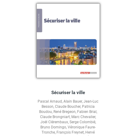
Sécuriser la ville
Pascal Arnaud
,
Alain Bauer
,
Jean-Luc
Besson
,
Claude Boucher
,
Patricia
Boudou
,
René Bregeon
,
Fabien Brial
,
Claude Brongniart
,
Marc Chevalier
,
Joël Clérembaux
,
Serge Colombié
,
Bruno Domingo
,
Véronique Faure-
Tronche
,
François Freynet
,
Hervé