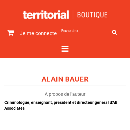
Rechercher
Je me connecte
sur
le
site
ALAIN BAUER
A propos de l'auteur
Criminologue, enseignant, président et directeur général d'AB
Associates