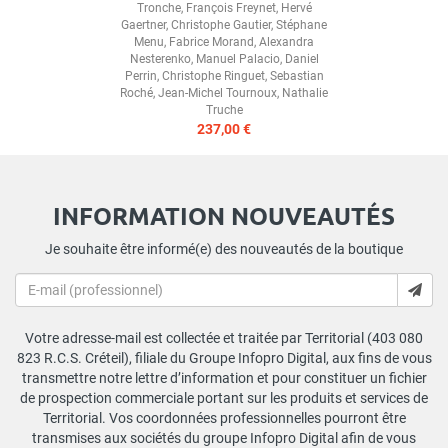
Tronche
,
François Freynet
,
Hervé
Gaertner
,
Christophe Gautier
,
Stéphane
Menu
,
Fabrice Morand
,
Alexandra
Nesterenko
,
Manuel Palacio
,
Daniel
Perrin
,
Christophe Ringuet
,
Sebastian
Roché
,
Jean-Michel Tournoux
,
Nathalie
Truche
237,00 €
INFORMATION NOUVEAUTÉS
Je souhaite être informé(e) des nouveautés de la boutique
Votre adresse-mail est collectée et traitée par Territorial (403 080
823 R.C.S. Créteil), filiale du Groupe Infopro Digital, aux fins de vous
transmettre notre lettre d’information et pour constituer un fichier
de prospection commerciale portant sur les produits et services de
Territorial. Vos coordonnées professionnelles pourront être
transmises aux sociétés du groupe Infopro Digital afin de vous