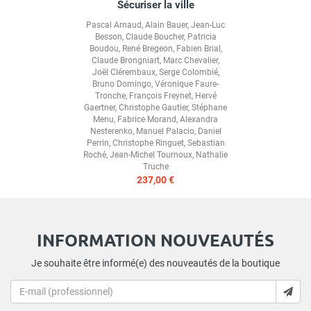
Sécuriser la ville
Pascal Arnaud
,
Alain Bauer
,
Jean-Luc
Besson
,
Claude Boucher
,
Patricia
Boudou
,
René Bregeon
,
Fabien Brial
,
Claude Brongniart
,
Marc Chevalier
,
Joël Clérembaux
,
Serge Colombié
,
Bruno Domingo
,
Véronique Faure-
Tronche
,
François Freynet
,
Hervé
Gaertner
,
Christophe Gautier
,
Stéphane
Menu
,
Fabrice Morand
,
Alexandra
Nesterenko
,
Manuel Palacio
,
Daniel
Perrin
,
Christophe Ringuet
,
Sebastian
Roché
,
Jean-Michel Tournoux
,
Nathalie
Truche
237,00 €
INFORMATION NOUVEAUTÉS
Je souhaite être informé(e) des nouveautés de la boutique