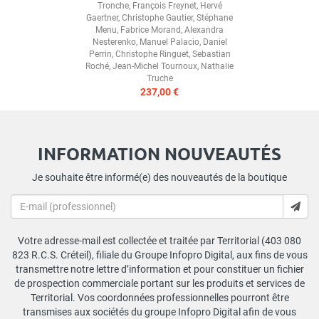
Tronche
,
François Freynet
,
Hervé
Gaertner
,
Christophe Gautier
,
Stéphane
Menu
,
Fabrice Morand
,
Alexandra
Nesterenko
,
Manuel Palacio
,
Daniel
Perrin
,
Christophe Ringuet
,
Sebastian
Roché
,
Jean-Michel Tournoux
,
Nathalie
Truche
237,00 €
INFORMATION NOUVEAUTÉS
Je souhaite être informé(e) des nouveautés de la boutique
Votre adresse-mail est collectée et traitée par Territorial (403 080
823 R.C.S. Créteil), filiale du Groupe Infopro Digital, aux fins de vous
transmettre notre lettre d’information et pour constituer un fichier
de prospection commerciale portant sur les produits et services de
Territorial. Vos coordonnées professionnelles pourront être
transmises aux sociétés du groupe Infopro Digital afin de vous