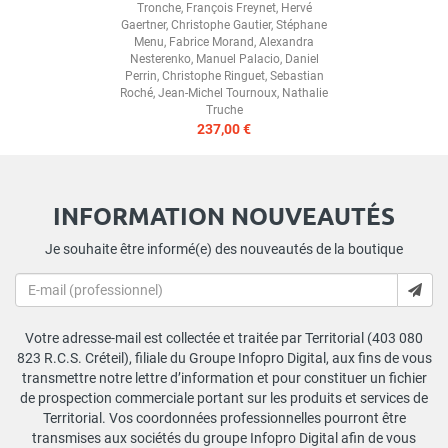
Tronche
,
François Freynet
,
Hervé
Gaertner
,
Christophe Gautier
,
Stéphane
Menu
,
Fabrice Morand
,
Alexandra
Nesterenko
,
Manuel Palacio
,
Daniel
Perrin
,
Christophe Ringuet
,
Sebastian
Roché
,
Jean-Michel Tournoux
,
Nathalie
Truche
237,00 €
INFORMATION NOUVEAUTÉS
Je souhaite être informé(e) des nouveautés de la boutique
Votre adresse-mail est collectée et traitée par Territorial (403 080
823 R.C.S. Créteil), filiale du Groupe Infopro Digital, aux fins de vous
transmettre notre lettre d’information et pour constituer un fichier
de prospection commerciale portant sur les produits et services de
Territorial. Vos coordonnées professionnelles pourront être
transmises aux sociétés du groupe Infopro Digital afin de vous