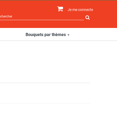
Je me connecte
Rechercher
sur
le
site
Bouquets par thèmes