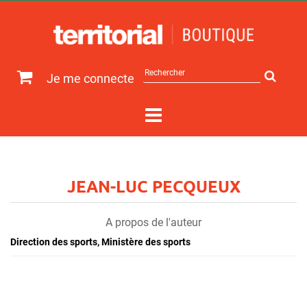
Rechercher
Je me connecte
sur
le
site
JEAN-LUC PECQUEUX
A propos de l'auteur
Direction des sports, Ministère des sports