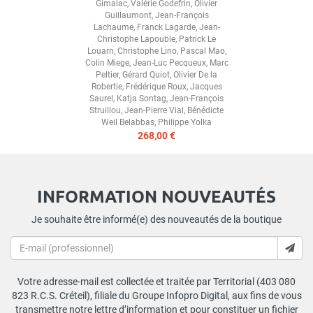
Gimalac
,
Valérie Godefrin
,
Olivier
Guillaumont
,
Jean-François
Lachaume
,
Franck Lagarde
,
Jean-
Christophe Lapouble
,
Patrick Le
Louarn
,
Christophe Lino
,
Pascal Mao
,
Colin Miege
,
Jean-Luc Pecqueux
,
Marc
Peltier
,
Gérard Quiot
,
Olivier De la
Robertie
,
Frédérique Roux
,
Jacques
Saurel
,
Katja Sontag
,
Jean-François
Struillou
,
Jean-Pierre Vial
,
Bénédicte
Weil Belabbas
,
Philippe Yolka
268,00 €
INFORMATION NOUVEAUTÉS
Je souhaite être informé(e) des nouveautés de la boutique
Votre adresse-mail est collectée et traitée par Territorial (403 080
823 R.C.S. Créteil), filiale du Groupe Infopro Digital, aux fins de vous
transmettre notre lettre d’information et pour constituer un fichier