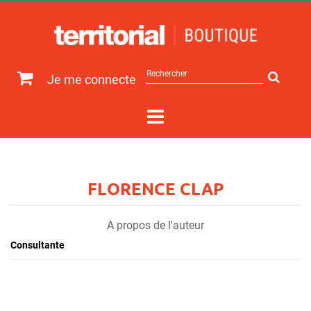
Rechercher
Je me connecte
sur
le
site
FLORENCE CLAP
A propos de l'auteur
Consultante