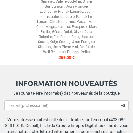
Gimalac
,
Valérie Godefrin
,
Olivier
Guillaumont
,
Jean-François
Lachaume
,
Franck Lagarde
,
Jean-
Christophe Lapouble
,
Patrick Le
Louarn
,
Christophe Lino
,
Pascal Mao
,
Colin Miege
,
Jean-Luc Pecqueux
,
Marc
Peltier
,
Gérard Quiot
,
Olivier De la
Robertie
,
Frédérique Roux
,
Jacques
Saurel
,
Katja Sontag
,
Jean-François
Struillou
,
Jean-Pierre Vial
,
Bénédicte
Weil Belabbas
,
Philippe Yolka
268,00 €
INFORMATION NOUVEAUTÉS
Je souhaite être informé(e) des nouveautés de la boutique
Votre adresse-mail est collectée et traitée par Territorial (403 080
823 R.C.S. Créteil), filiale du Groupe Infopro Digital, aux fins de vous
transmettre notre lettre d’information et pour constituer un fichier