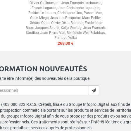
Olivier Guillaumont
,
Jean-François Lachaume
,
Franck Lagarde
,
Jean-Christophe Lapouble
,
Patrick Le Louarn
,
Christophe Lino
,
Pascal Mao
,
Colin Miege
,
Jean-Luc Pecqueux
,
Marc Peltier
,
Gérard Quiot
,
Olivier De la Robertie
,
Frédérique
Roux
,
Jacques Saurel
,
Katja Sontag
,
Jean-François
Struillou
,
Jean-Pierre Vial
,
Bénédicte Weil Belabbas
,
Philippe Yolka
268,00 €
FORMATION NOUVEAUTÉS
ite être informé(e) des nouveautés de la boutique
al (403 080 823 R.C.S. Créteil), filiale du Groupe Infopro Digital, aux fins 
e prospection commerciale portant sur les produits et services de Territor
du groupe Infopro Digital afin de vous proposer des produits et/ou service
professionnels. Ces traitements sont réalisés sur l’intérêt légitime du gr
 ses produits et services auprès de professionnels.