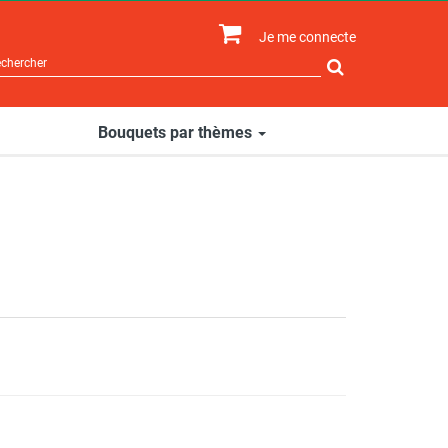
Je me connecte
Rechercher
sur
le
site
Bouquets par thèmes