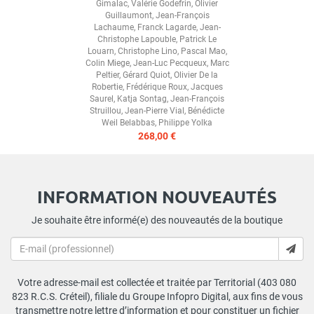
Gimalac
,
Valérie Godefrin
,
Olivier
Guillaumont
,
Jean-François
Lachaume
,
Franck Lagarde
,
Jean-
Christophe Lapouble
,
Patrick Le
Louarn
,
Christophe Lino
,
Pascal Mao
,
Colin Miege
,
Jean-Luc Pecqueux
,
Marc
Peltier
,
Gérard Quiot
,
Olivier De la
Robertie
,
Frédérique Roux
,
Jacques
Saurel
,
Katja Sontag
,
Jean-François
Struillou
,
Jean-Pierre Vial
,
Bénédicte
Weil Belabbas
,
Philippe Yolka
268,00 €
INFORMATION NOUVEAUTÉS
Je souhaite être informé(e) des nouveautés de la boutique
Votre adresse-mail est collectée et traitée par Territorial (403 080
823 R.C.S. Créteil), filiale du Groupe Infopro Digital, aux fins de vous
transmettre notre lettre d’information et pour constituer un fichier