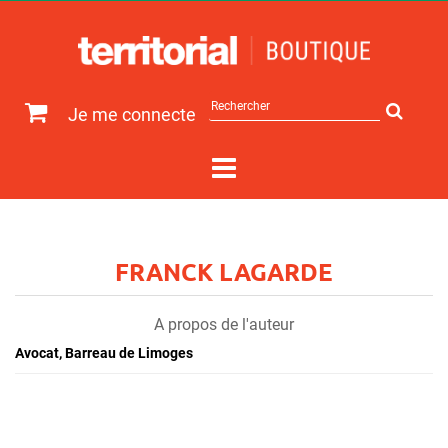
Rechercher
Je me connecte
sur
le
site
FRANCK LAGARDE
A propos de l'auteur
Avocat, Barreau de Limoges