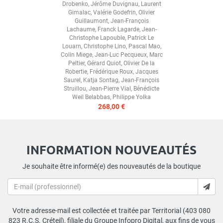
Drobenko
,
Jérôme Duvignau
,
Laurent
Gimalac
,
Valérie Godefrin
,
Olivier
Guillaumont
,
Jean-François
Lachaume
,
Franck Lagarde
,
Jean-
Christophe Lapouble
,
Patrick Le
Louarn
,
Christophe Lino
,
Pascal Mao
,
Colin Miege
,
Jean-Luc Pecqueux
,
Marc
Peltier
,
Gérard Quiot
,
Olivier De la
Robertie
,
Frédérique Roux
,
Jacques
Saurel
,
Katja Sontag
,
Jean-François
Struillou
,
Jean-Pierre Vial
,
Bénédicte
Weil Belabbas
,
Philippe Yolka
268,00 €
INFORMATION NOUVEAUTÉS
Je souhaite être informé(e) des nouveautés de la boutique
Votre adresse-mail est collectée et traitée par Territorial (403 080
823 R.C.S. Créteil), filiale du Groupe Infopro Digital, aux fins de vous