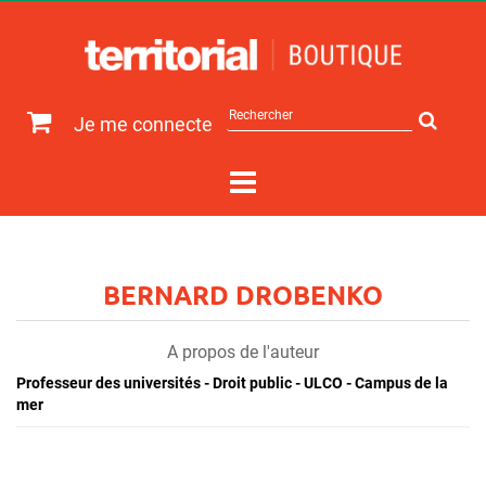
Rechercher
Je me connecte
sur
le
site
BERNARD DROBENKO
A propos de l'auteur
Professeur des universités - Droit public - ULCO - Campus de la
mer