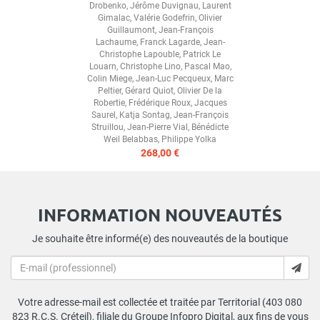
Drobenko
,
Jérôme Duvignau
,
Laurent
Gimalac
,
Valérie Godefrin
,
Olivier
Guillaumont
,
Jean-François
Lachaume
,
Franck Lagarde
,
Jean-
Christophe Lapouble
,
Patrick Le
Louarn
,
Christophe Lino
,
Pascal Mao
,
Colin Miege
,
Jean-Luc Pecqueux
,
Marc
Peltier
,
Gérard Quiot
,
Olivier De la
Robertie
,
Frédérique Roux
,
Jacques
Saurel
,
Katja Sontag
,
Jean-François
Struillou
,
Jean-Pierre Vial
,
Bénédicte
Weil Belabbas
,
Philippe Yolka
268,00 €
INFORMATION NOUVEAUTÉS
Je souhaite être informé(e) des nouveautés de la boutique
Votre adresse-mail est collectée et traitée par Territorial (403 080
823 R.C.S. Créteil), filiale du Groupe Infopro Digital, aux fins de vous