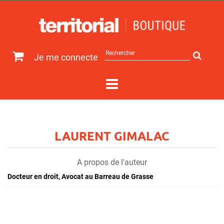
Rechercher
Je me connecte
sur
le
site
LAURENT GIMALAC
A propos de l'auteur
Docteur en droit, Avocat au Barreau de Grasse