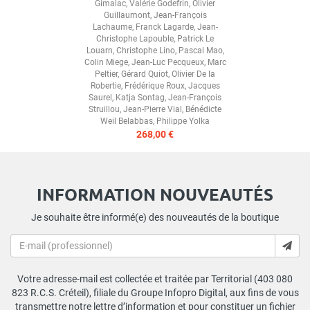
Gimalac
,
Valérie Godefrin
,
Olivier
Guillaumont
,
Jean-François
Lachaume
,
Franck Lagarde
,
Jean-
Christophe Lapouble
,
Patrick Le
Louarn
,
Christophe Lino
,
Pascal Mao
,
Colin Miege
,
Jean-Luc Pecqueux
,
Marc
Peltier
,
Gérard Quiot
,
Olivier De la
Robertie
,
Frédérique Roux
,
Jacques
Saurel
,
Katja Sontag
,
Jean-François
Struillou
,
Jean-Pierre Vial
,
Bénédicte
Weil Belabbas
,
Philippe Yolka
268,00 €
INFORMATION NOUVEAUTÉS
Je souhaite être informé(e) des nouveautés de la boutique
Votre adresse-mail est collectée et traitée par Territorial (403 080
823 R.C.S. Créteil), filiale du Groupe Infopro Digital, aux fins de vous
transmettre notre lettre d’information et pour constituer un fichier