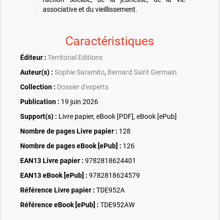
associative et du vieillissement.
Caractéristiques
Éditeur :
Territorial Editions
Auteur(s) :
Sophie Saramito
,
Bernard Saint Germain
Collection :
Dossier d'experts
Publication :
19 juin 2026
Support(s) :
Livre papier, eBook [PDF], eBook [ePub]
Nombre de pages
Livre papier
:
128
Nombre de pages
eBook [ePub]
:
126
EAN13 Livre papier :
9782818624401
EAN13 eBook [ePub] :
9782818624579
Référence Livre papier :
TDE952A
Référence eBook [ePub] :
TDE952AW