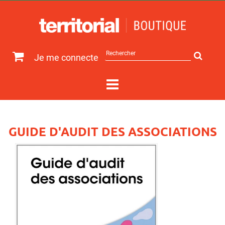
Rechercher
Je me connecte
sur
le
site
GUIDE D'AUDIT DES ASSOCIATIONS