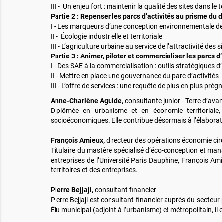
III - Un enjeu fort : maintenir la qualité des sites dans le
Partie 2 : Repenser les parcs d’activités au prisme d
I - Les marqueurs d’une conception environnementale des
II - Écologie industrielle et territoriale
III - L’agriculture urbaine au service de l’attractivité de
Partie 3 : Animer,
piloter et commercialiser les parcs d’
I - Des SAE à la commercialisation : outils stratégiques d’
II - Mettre en place une gouvernance du parc d’activités
III - L’offre de services : une requête de plus en plus prég
Anne-Charlène Aguide,
consultante junior - Terre d’ava
Diplômée en urbanisme et en économie territoriale
socioéconomiques. Elle contribue désormais à l’élaboratio
François Amieux,
directeur des opérations économie cir
Titulaire du mastère spécialisé d’éco-conception et ma
entreprises de l’Université Paris Dauphine, François A
territoires et des entreprises.
Pierre Bejjaji,
consultant financier
Pierre Bejjaji est consultant financier auprès du secteu
Élu municipal (adjoint à l’urbanisme) et métropolitain,