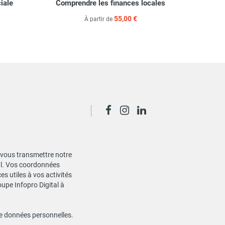
ciale
Comprendre les finances locales
Guide 
55,00 €
À partir de
de vous transmettre notre
ial. Vos coordonnées
s utiles à vos activités
oupe Infopro Digital à
de données personnelles
.