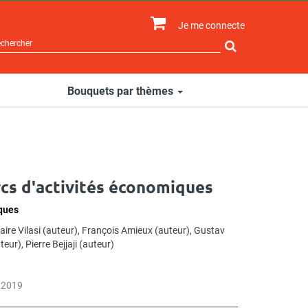
Je me connecte
Rechercher
sur
le
site
Bouquets par thèmes
cs d'activités économiques
iques
aire Vilasi
(auteur),
François Amieux
(auteur),
Gustav
teur),
Pierre Bejjaji
(auteur)
 2019