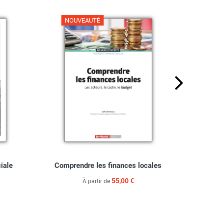
NOUVEAUTÉ
NO
ciale
Comprendre les finances locales
Guide 
55,00 €
À partir de