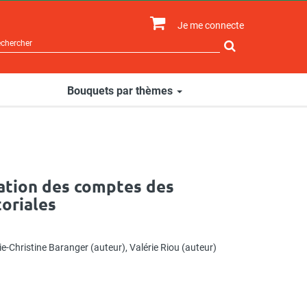
Je me connecte
Rechercher
sur
le
site
Bouquets par thèmes
cation des comptes des
toriales
e-Christine Baranger
(auteur),
Valérie Riou
(auteur)