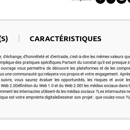
S)
CARACTÉRISTIQUES
 d'échange, d'honnêteté et d'entraide, c'est-à-dire les mêmes valeurs que
mplique des pratiques spécifiques.Partant du constat qu'il est presque im
uvrage vous permettra de découvrir les plateformes et de les comprendre
us une communauté qui relayera vos propos et votre engagement. Après 
ivre, vous saurez évaluer les opportunités, les risques et avoir le
u Web 2.0Définition du Web 1.0 et du Web 2.0Et les médias sociaux dans to
ent les internautes utilisent-ils les médias sociaux ?Les internautes ne 
que est votre empreinte digitaleDessiner son projet : que voulez-vous ?U