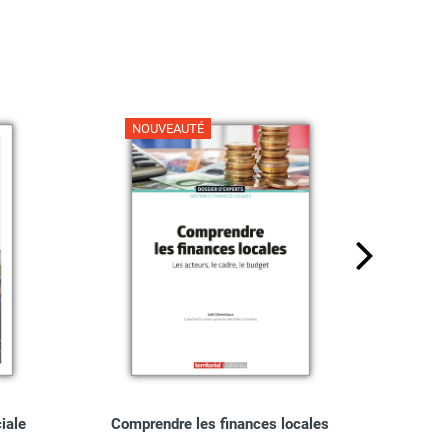
NOUVEAUTÉ
NO
ciale
Comprendre les finances locales
Guide 