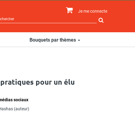
Je me connecte
Rechercher
sur
le
site
Bouquets par thèmes
pratiques pour un élu
 médias sociaux
Hashas
(auteur)
0