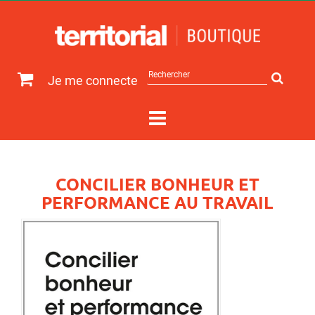
Rechercher
Je me connecte
sur
le
site
CONCILIER BONHEUR ET
PERFORMANCE AU TRAVAIL