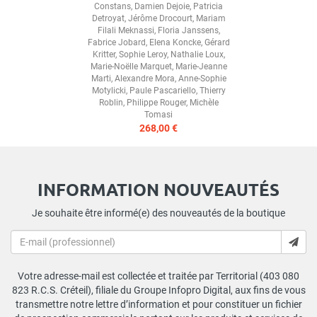
Constans
,
Damien Dejoie
,
Patricia
Detroyat
,
Jérôme Drocourt
,
Mariam
Filali Meknassi
,
Floria Janssens
,
Fabrice Jobard
,
Elena Koncke
,
Gérard
Kritter
,
Sophie Leroy
,
Nathalie Loux
,
Marie-Noëlle Marquet
,
Marie-Jeanne
Marti
,
Alexandre Mora
,
Anne-Sophie
Motylicki
,
Paule Pascariello
,
Thierry
Roblin
,
Philippe Rouger
,
Michèle
Tomasi
268,00 €
INFORMATION NOUVEAUTÉS
Je souhaite être informé(e) des nouveautés de la boutique
Votre adresse-mail est collectée et traitée par Territorial (403 080
823 R.C.S. Créteil), filiale du Groupe Infopro Digital, aux fins de vous
transmettre notre lettre d’information et pour constituer un fichier