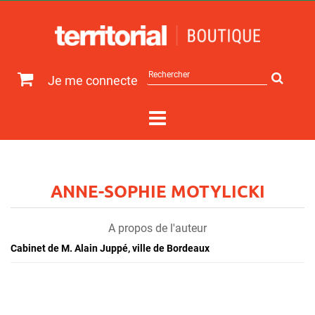
Rechercher
Je me connecte
sur
le
site
ANNE-SOPHIE MOTYLICKI
A propos de l'auteur
Cabinet de M. Alain Juppé, ville de Bordeaux