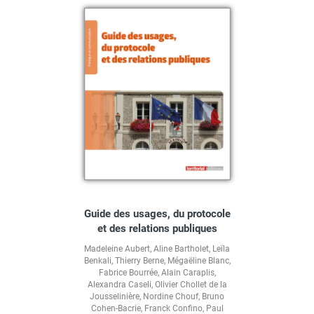
Guide des usages, du protocole
et des relations publiques
Madeleine Aubert
,
Aline Bartholet
,
Leïla
Benkali
,
Thierry Berne
,
Mégaëline Blanc
,
Fabrice Bourrée
,
Alain Caraplis
,
Alexandra Caseli
,
Olivier Chollet de la
Jousselinière
,
Nordine Chouf
,
Bruno
Cohen-Bacrie
,
Franck Confino
,
Paul