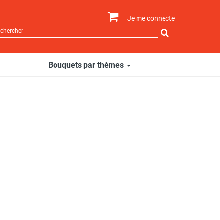
Je me connecte
Rechercher
sur
le
site
Bouquets par thèmes