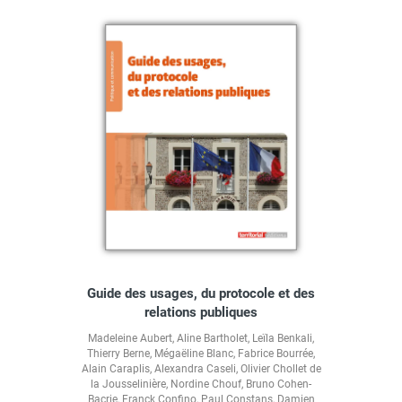
Guide des usages, du protocole et des
relations publiques
Madeleine Aubert
,
Aline Bartholet
,
Leïla Benkali
,
Thierry Berne
,
Mégaëline Blanc
,
Fabrice Bourrée
,
Alain Caraplis
,
Alexandra Caseli
,
Olivier Chollet de
la Jousselinière
,
Nordine Chouf
,
Bruno Cohen-
Bacrie
,
Franck Confino
,
Paul Constans
,
Damien