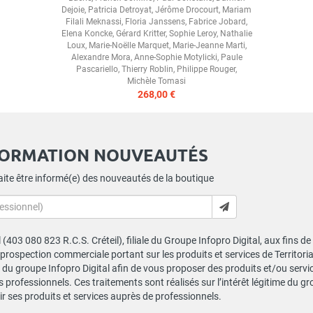
Dejoie
,
Patricia Detroyat
,
Jérôme Drocourt
,
Mariam
Filali Meknassi
,
Floria Janssens
,
Fabrice Jobard
,
Elena Koncke
,
Gérard Kritter
,
Sophie Leroy
,
Nathalie
Loux
,
Marie-Noëlle Marquet
,
Marie-Jeanne Marti
,
Alexandre Mora
,
Anne-Sophie Motylicki
,
Paule
Pascariello
,
Thierry Roblin
,
Philippe Rouger
,
Michèle Tomasi
268,00 €
FORMATION NOUVEAUTÉS
ite être informé(e) des nouveautés de la boutique
al (403 080 823 R.C.S. Créteil), filiale du Groupe Infopro Digital, aux fins 
e prospection commerciale portant sur les produits et services de Territor
du groupe Infopro Digital afin de vous proposer des produits et/ou service
professionnels. Ces traitements sont réalisés sur l’intérêt légitime du gr
 ses produits et services auprès de professionnels.