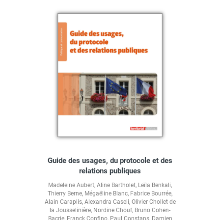
Guide des usages, du protocole et des
relations publiques
Madeleine Aubert
,
Aline Bartholet
,
Leïla Benkali
,
Thierry Berne
,
Mégaëline Blanc
,
Fabrice Bourrée
,
Alain Caraplis
,
Alexandra Caseli
,
Olivier Chollet de
la Jousselinière
,
Nordine Chouf
,
Bruno Cohen-
Bacrie
,
Franck Confino
,
Paul Constans
,
Damien