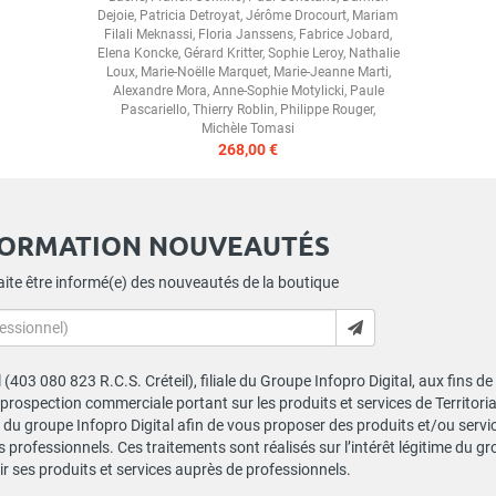
Dejoie
,
Patricia Detroyat
,
Jérôme Drocourt
,
Mariam
Filali Meknassi
,
Floria Janssens
,
Fabrice Jobard
,
Elena Koncke
,
Gérard Kritter
,
Sophie Leroy
,
Nathalie
Loux
,
Marie-Noëlle Marquet
,
Marie-Jeanne Marti
,
Alexandre Mora
,
Anne-Sophie Motylicki
,
Paule
Pascariello
,
Thierry Roblin
,
Philippe Rouger
,
Michèle Tomasi
268,00 €
FORMATION NOUVEAUTÉS
ite être informé(e) des nouveautés de la boutique
al (403 080 823 R.C.S. Créteil), filiale du Groupe Infopro Digital, aux fins 
e prospection commerciale portant sur les produits et services de Territor
du groupe Infopro Digital afin de vous proposer des produits et/ou service
professionnels. Ces traitements sont réalisés sur l’intérêt légitime du gr
 ses produits et services auprès de professionnels.