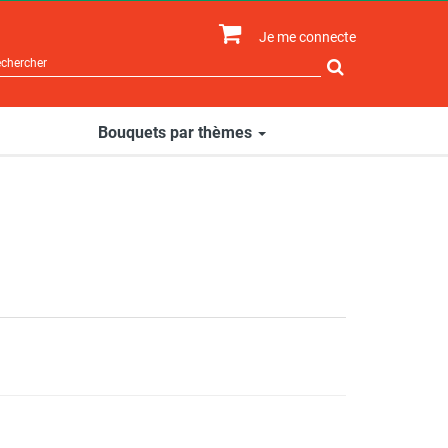
Je me connecte
Rechercher
sur
le
site
Bouquets par thèmes