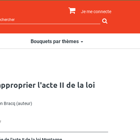
Je me connecte
Rechercher
sur
le
site
Bouquets par thèmes
proprier l'acte II de la loi
en Bracq
(auteur)
7
e de l'acte II de la loi Montagne