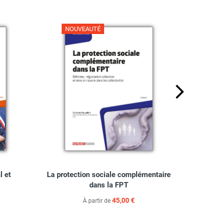
NOUVEAUTÉ
NO
l et
La protection sociale complémentaire
Bien 
dans la FPT
45,00 €
À partir de