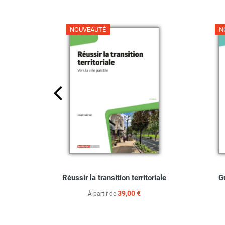
N
NOUVEAUTÉ
unicipal,
Réussir la transition territoriale
G
ts
39,00 €
À partir de