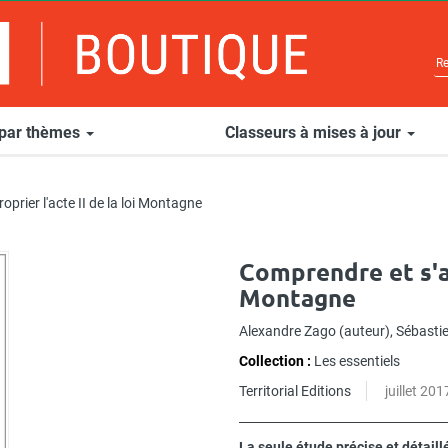
 par thèmes
Classeurs à mises à jour
prier l'acte II de la loi Montagne
Comprendre et s'ap
Montagne
Alexandre Zago
(auteur),
Sébasti
Collection :
Les essentiels
Territorial Editions
juillet 201
La seule étude précise et détaillé