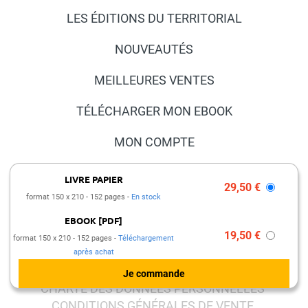
LES ÉDITIONS DU TERRITORIAL
NOUVEAUTÉS
MEILLEURES VENTES
TÉLÉCHARGER MON EBOOK
MON COMPTE
NOUS CONTACTER
LIVRE PAPIER
29,50 €
format 150 x 210
152 pages
En stock
FAQ
EBOOK [PDF]
PRESSE ET PARTENARIATS
19,50 €
format 150 x 210
152 pages
Téléchargement
après achat
MENTIONS LÉGALES
CHARTE DES DONNÉES PERSONNELLES
CONDITIONS GÉNÉRALES DE VENTE