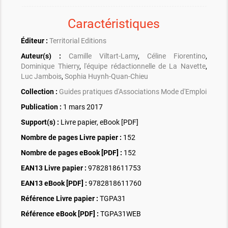
Caractéristiques
Éditeur :
Territorial Editions
Auteur(s) :
Camille Viltart-Lamy
,
Céline Fiorentino
,
Dominique Thierry
,
l'équipe rédactionnelle de La Navette
,
Luc Jambois
,
Sophia Huynh-Quan-Chieu
Collection :
Guides pratiques d'Associations Mode d'Emploi
Publication :
1 mars 2017
Support(s) :
Livre papier, eBook [PDF]
Nombre de pages
Livre papier
:
152
Nombre de pages
eBook [PDF]
:
152
EAN13 Livre papier :
9782818611753
EAN13 eBook [PDF] :
9782818611760
Référence Livre papier :
TGPA31
Référence eBook [PDF] :
TGPA31WEB