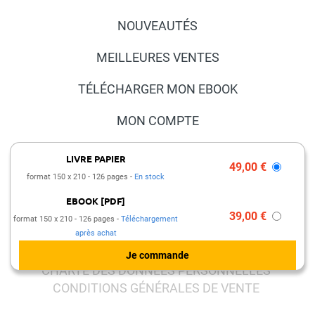
NOUVEAUTÉS
MEILLEURES VENTES
TÉLÉCHARGER MON EBOOK
MON COMPTE
NOUS CONTACTER
LIVRE PAPIER
49,00 €
format 150 x 210
126 pages
En stock
FAQ
EBOOK [PDF]
PRESSE ET PARTENARIATS
39,00 €
format 150 x 210
126 pages
Téléchargement
après achat
MENTIONS LÉGALES
CHARTE DES DONNÉES PERSONNELLES
CONDITIONS GÉNÉRALES DE VENTE