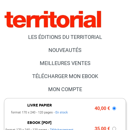
LES ÉDITIONS DU TERRITORIAL
NOUVEAUTÉS
MEILLEURES VENTES
TÉLÉCHARGER MON EBOOK
MON COMPTE
NOUS CONTACTER
LIVRE PAPIER
40,00 €
format 170 x 240
120 pages
En stock
FAQ
EBOOK [PDF]
PRESSE ET PARTENARIATS
35,00 €
format 170 x 240
120 pages
Téléchargement