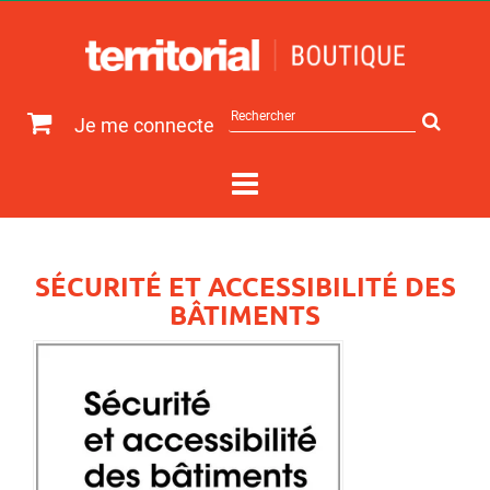
Rechercher
Je me connecte
sur
le
site
SÉCURITÉ ET ACCESSIBILITÉ DES
BÂTIMENTS