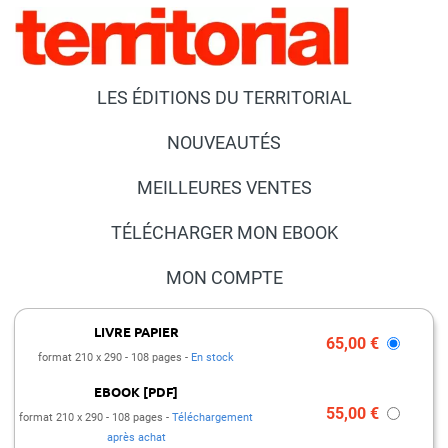
LES ÉDITIONS DU TERRITORIAL
NOUVEAUTÉS
MEILLEURES VENTES
TÉLÉCHARGER MON EBOOK
MON COMPTE
NOUS CONTACTER
LIVRE PAPIER
65,00 €
format 210 x 290
108 pages
En stock
FAQ
EBOOK [PDF]
PRESSE ET PARTENARIATS
55,00 €
format 210 x 290
108 pages
Téléchargement
après achat