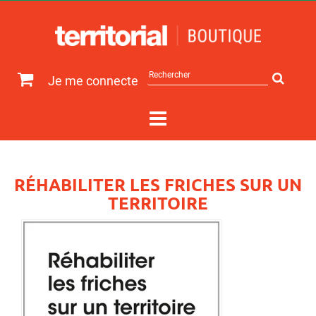
Rechercher
Je me connecte
sur
le
site
RÉHABILITER LES FRICHES SUR UN
TERRITOIRE