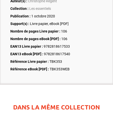
Auteur(s) :
Christophe Régent
Collection :
Les essentiels
Publication :
1 octobre 2020
Support(s) :
Livre papier, eBook [PDF]
Nombre de pages
Livre papier
:
106
Nombre de pages
eBook [PDF]
:
106
EAN13 Livre papier :
9782818617533
EAN13 eBook [PDF] :
9782818617540
Référence Livre papier :
TBK353
Référence eBook [PDF] :
TBK353WEB
DANS LA MÊME COLLECTION