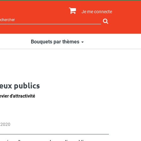
Je me connecte
Rechercher
sur
le
site
Bouquets par thèmes
eux publics
vier d'attractivité
 2020