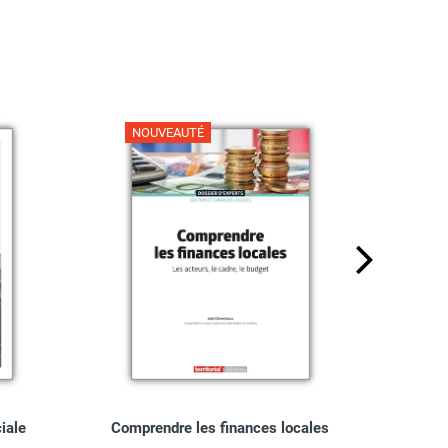
NOUVEAUTÉ
NO
ciale
Comprendre les finances locales
Guide 