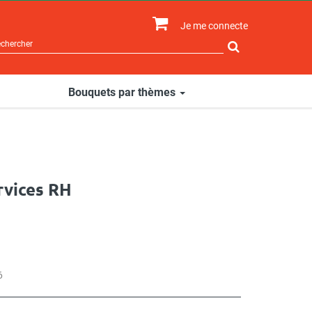
Je me connecte
Rechercher
sur
le
site
Bouquets par thèmes
rvices RH
6