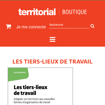
Rechercher
Je me connecte
sur
le
site
LES TIERS-LIEUX DE TRAVAIL