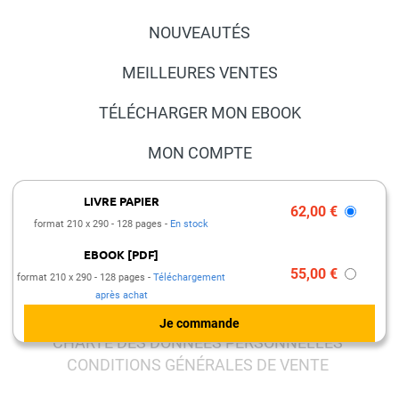
NOUVEAUTÉS
MEILLEURES VENTES
TÉLÉCHARGER MON EBOOK
MON COMPTE
NOUS CONTACTER
LIVRE PAPIER
62,00 €
format 210 x 290
128 pages
En stock
FAQ
EBOOK [PDF]
PRESSE ET PARTENARIATS
55,00 €
format 210 x 290
128 pages
Téléchargement
après achat
MENTIONS LÉGALES
CHARTE DES DONNÉES PERSONNELLES
CONDITIONS GÉNÉRALES DE VENTE