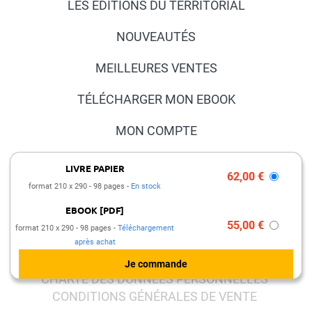
LES ÉDITIONS DU TERRITORIAL
NOUVEAUTÉS
MEILLEURES VENTES
TÉLÉCHARGER MON EBOOK
MON COMPTE
NOUS CONTACTER
LIVRE PAPIER
62,00 €
format 210 x 290
98 pages
En stock
FAQ
EBOOK [PDF]
PRESSE ET PARTENARIATS
55,00 €
format 210 x 290
98 pages
Téléchargement
après achat
MENTIONS LÉGALES
CHARTE DES DONNÉES PERSONNELLES
CONDITIONS GÉNÉRALES DE VENTE