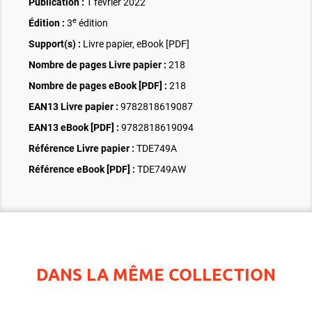
Publication :
1 février 2022
e
Édition :
3
édition
Support(s) :
Livre papier, eBook [PDF]
Nombre de pages
Livre papier
:
218
Nombre de pages
eBook [PDF]
:
218
EAN13 Livre papier :
9782818619087
EAN13 eBook [PDF] :
9782818619094
Référence Livre papier :
TDE749A
Référence eBook [PDF] :
TDE749AW
DANS LA MÊME COLLECTION