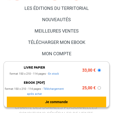
LES ÉDITIONS DU TERRITORIAL
NOUVEAUTÉS
MEILLEURES VENTES
TÉLÉCHARGER MON EBOOK
MON COMPTE
NOUS CONTACTER
LIVRE PAPIER
33,00 €
format 150 x 210
114 pages
En stock
FAQ
EBOOK [PDF]
PRESSE ET PARTENARIATS
25,00 €
format 150 x 210
114 pages
Téléchargement
après achat
MENTIONS LÉGALES
CHARTE DES DONNÉES PERSONNELLES