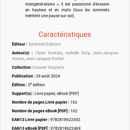
intergénérations », il est passionné d'évasion
en hauteur et en mots (tous les sommets
méritent une pause sur soi).
Caractéristiques
Éditeur :
Territorial Editions
Auteur(s) :
Claire Guérain
,
Isabelle Dury
,
Jean-Jacques
Amyot
,
Jean-Jacques Portier
Collection :
Dossier d'experts
Publication :
29 août 2024
e
Édition :
2
édition
Support(s) :
Livre papier, eBook [PDF]
Nombre de pages
Livre papier
:
162
Nombre de pages
eBook [PDF]
:
162
EAN13 Livre papier :
9782818622452
EAN13 eBook [PDF] :
9782818622469