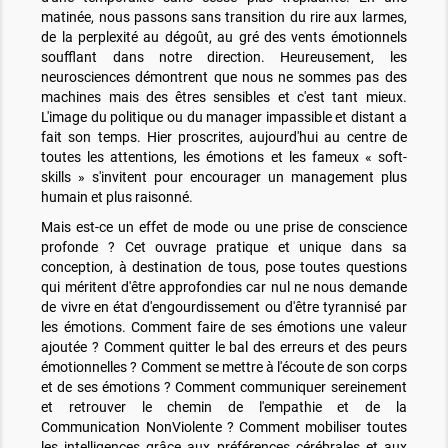
matinée, nous passons sans transition du rire aux larmes,
de la perplexité au dégoût, au gré des vents émotionnels
soufflant dans notre direction. Heureusement, les
neurosciences démontrent que nous ne sommes pas des
machines mais des êtres sensibles et c'est tant mieux.
L'image du politique ou du manager impassible et distant a
fait son temps. Hier proscrites, aujourd'hui au centre de
toutes les attentions, les émotions et les fameux « soft-
skills » s'invitent pour encourager un management plus
humain et plus raisonné.
Mais est-ce un effet de mode ou une prise de conscience
profonde ? Cet ouvrage pratique et unique dans sa
conception, à destination de tous, pose toutes questions
qui méritent d'être approfondies car nul ne nous demande
de vivre en état d'engourdissement ou d'être tyrannisé par
les émotions. Comment faire de ses émotions une valeur
ajoutée ? Comment quitter le bal des erreurs et des peurs
émotionnelles ? Comment se mettre à l'écoute de son corps
et de ses émotions ? Comment communiquer sereinement
et retrouver le chemin de l'empathie et de la
Communication NonViolente ? Comment mobiliser toutes
les intelligences grâce aux préférences cérébrales et aux