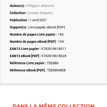
Auteur(s) :
Philippe Leblanche
Collection :
Dossier d'experts
Publication :
1 avril 2021
Support(s) :
Livre papier, eBook [PDF]
Nombre de pages
Livre papier
:
194
Nombre de pages
eBook [PDF]
:
194
EAN13 Livre papier :
9782818618011
EAN13 eBook [PDF] :
9782818618028
Référence Livre papier :
TDE886
Référence eBook [PDF] :
TDE886WEB
DANS LA MÊME COLLECTION