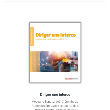
Diriger une interco
Meggane Bonato
,
Joël Clérembaux
,
Anne Gardère
,
Cyrille Isabal-Hadjaz
,
Richard Laffargue
,
Didier Milland
,