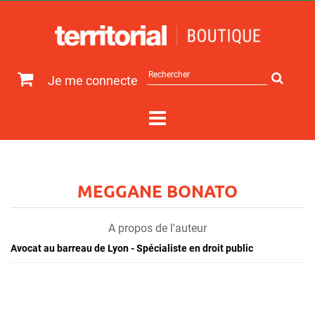
Rechercher
Je me connecte
sur
le
site
MEGGANE BONATO
A propos de l'auteur
Avocat au barreau de Lyon - Spécialiste en droit public