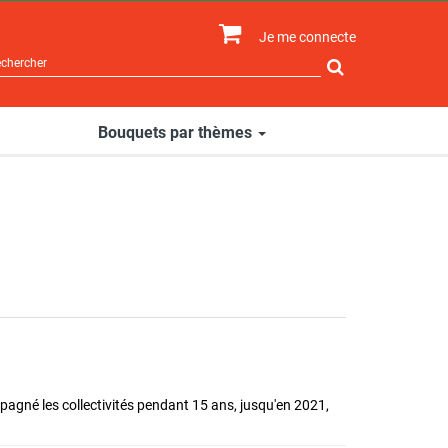
Je me connecte
Rechercher
sur
le
site
Bouquets par thèmes
mpagné les collectivités pendant 15 ans, jusqu'en 2021,