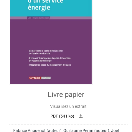
Livre papier
Visualisez un extrait
PDF (541 ko)
Fabrice Anguenot
(auteur),
Guillaume Perrin
(auteur),
Joël